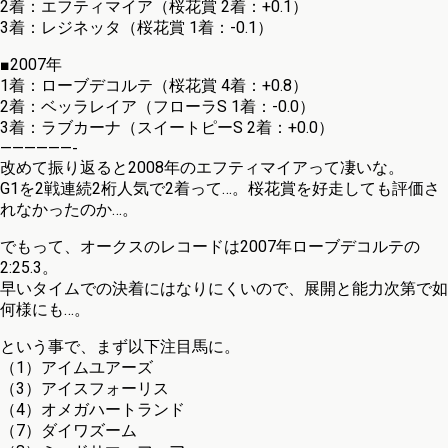
2着：エフティマイア（桜花賞 2着：+0.1）
3着：レジネッタ（桜花賞 1着：-0.1）
■2007年
1着：ローブデコルテ（桜花賞 4着：+0.8）
2着：ベッラレイア（フローラS 1着：-0.0）
3着：ラブカーナ（スイートピーS 2着：+0.0）
——————-
改めて振り返ると2008年のエフティマイアって凄いな。
G1を2戦連続2桁人気で2着って…。桜花賞を好走しても評価さ
れなかったのか…。
でもって、オークスのレコードは2007年ローブデコルテの
2:25.3。
早いタイムでの決着にはなりにくいので、展開と能力次第で如
何様にも…。
という事で、まず以下注目馬に。
（1）アイムユアーズ
（3）アイスフォーリス
（4）オメガハートランド
（7）ダイワズーム