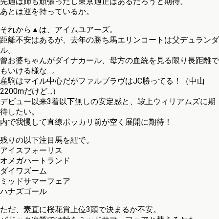
先週は姉も頑張ったし東京適正はあるだろうと期待。
あとは運を持っているか。
それから▲は、アイムユアーズ。
距離不安はあるが、去年の勝ち馬エリンコートは父デュランダ
ル。
曾お婆ちゃんがダイナカール、母方の血統を見る限り長距離で
もいける様な…。
産駒はマイル中心だがファルブラヴはJC勝ってる！（中山
2200mだけど…）
デビュー以来3着以下無しの安定感と、鞍上ウィリアムズに期
待したい。
内で我慢して直線ポッカリ前が空く展開に期待！
残りの以下注目馬を紐で。
アイスフォーリス
オメガハートランド
ダイワズーム
ミッドサマーフェア
ハナズゴール
ただ、素直に桜花賞上位3頭で決まるか不安。