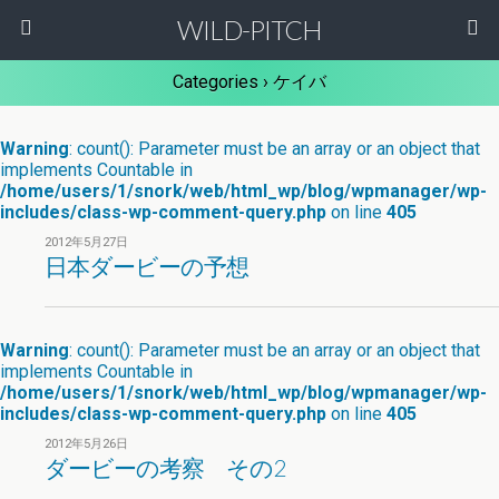
WILD-PITCH
Categories ›
ケイバ
Warning
: count(): Parameter must be an array or an object that
implements Countable in
/home/users/1/snork/web/html_wp/blog/wpmanager/wp-
includes/class-wp-comment-query.php
on line
405
2012年5月27日
日本ダービーの予想
Warning
: count(): Parameter must be an array or an object that
implements Countable in
/home/users/1/snork/web/html_wp/blog/wpmanager/wp-
includes/class-wp-comment-query.php
on line
405
2012年5月26日
ダービーの考察 その2